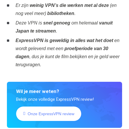
Er zijn
weinig VPN’s die werken met al deze
(en
nog veel meer)
bibliotheken
.
Deze VPN is
snel genoeg
om helemaal
vanuit
Japan te streamen
.
ExpressVPN is geweldig in alles wat het doet
en
wordt geleverd met een
proefperiode van 30
dagen
, dus je kunt de film bekijken en je geld weer
terugvragen.
Wil je meer weten?
Bekijk onze volledige ExpressVPN review!
Onze ExpressVPN review