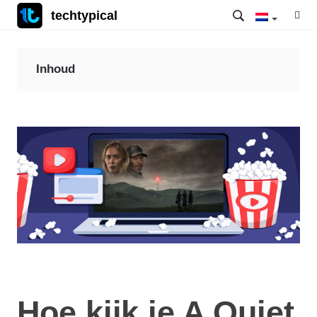
techtypical
Inhoud
Hoe kijk je A Quiet