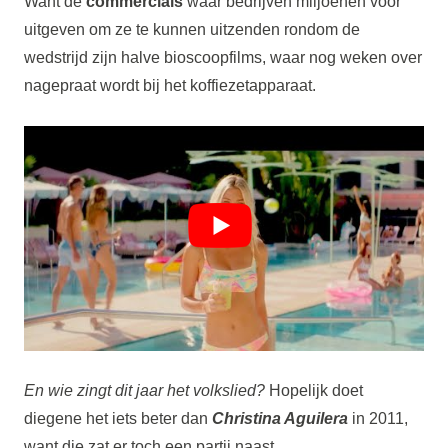
Want de
commercials
waar bedrijven miljoenen voor
uitgeven om ze te kunnen uitzenden rondom de
wedstrijd zijn halve bioscoopfilms, waar nog weken over
nagepraat wordt bij het koffiezetapparaat.
En wie zingt dit jaar het volkslied?
Hopelijk doet
diegene het iets beter dan
Christina Aguilera
in 2011,
want die zat er toch een partij naast.