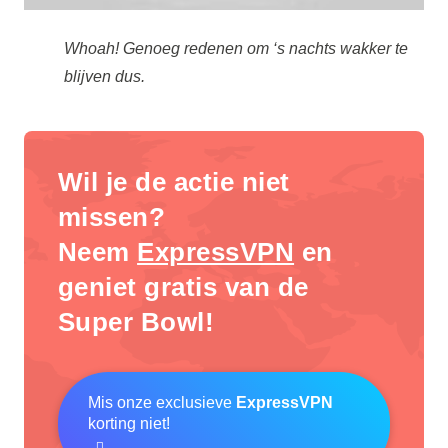
Whoah! Genoeg redenen om ‘s nachts wakker te
blijven dus.
Wil je de actie niet
missen?
Neem
ExpressVPN
en
geniet gratis van de
Super Bowl!
Mis onze exclusieve
ExpressVPN
korting niet!