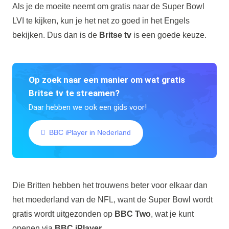
Als je de moeite neemt om gratis naar de Super Bowl
LVI te kijken, kun je het net zo goed in het Engels
bekijken. Dus dan is de
Britse tv
is een goede keuze.
Op zoek naar een manier om wat gratis
Britse tv te streamen?
Daar hebben we ook een gids voor!
BBC iPlayer in Nederland
Die Britten hebben het trouwens beter voor elkaar dan
het moederland van de NFL, want de Super Bowl wordt
gratis wordt uitgezonden op
BBC Two
, wat je kunt
openen via
BBC iPlayer
.