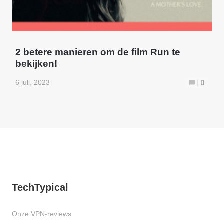
2 betere manieren om de film Run te
bekijken!
6 juli, 2023
0
TechTypical
Onze VPN-reviews