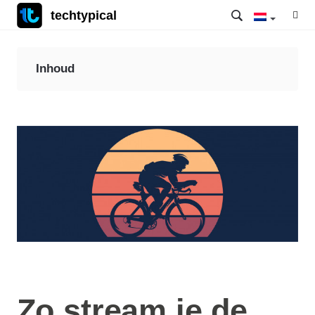
techtypical
Inhoud
Zo stream je de