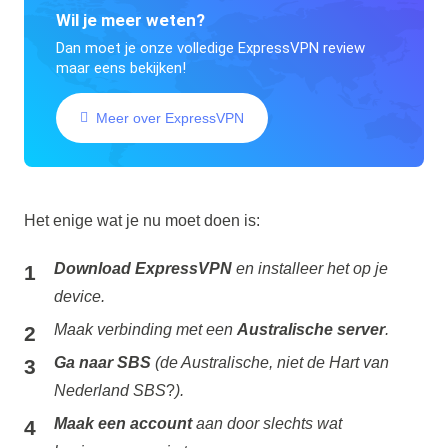
Wil je meer weten?
Dan moet je onze volledige ExpressVPN review
maar eens bekijken!
Meer over ExpressVPN
Het enige wat je nu moet doen is:
Download ExpressVPN
en installeer het op je
device.
Maak verbinding met een
Australische server
.
Ga naar SBS
(de Australische, niet de Hart van
Nederland SBS
?
).
Maak een account
aan door slechts wat