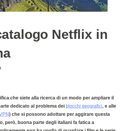
catalogo Netflix in
na
a
fica che siete alla ricerca di un modo per ampliare il
n parte dedicato al problema dei
blocchi geografici
, e alle
VPN
) che si possono adottare per aggirare questa
 però, buona parte degli italiani fa fatica a
plicemente non ha voglia di guardare i film e le serie