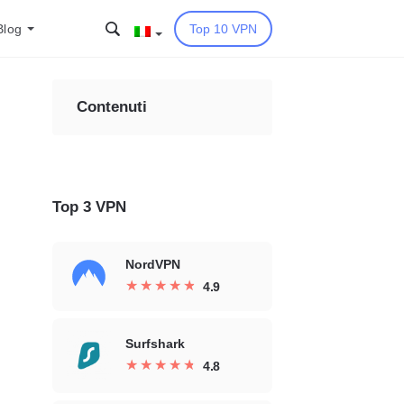
Blog
Top 10 VPN
Contenuti
Top 3 VPN
NordVPN
★
★
★
★
★
★
★
★
★
★
4.9
Surfshark
★
★
★
★
★
★
★
★
★
★
4.8