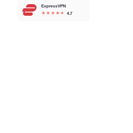
ExpressVPN
★
★
★
★
★
★
★
★
★
★
4.7