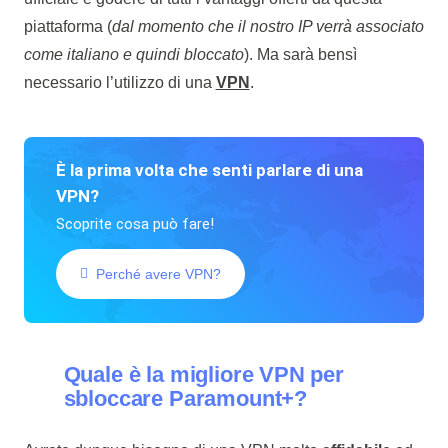
piattaforma (
dal momento che il nostro IP verrà associato
come italiano e quindi bloccato
). Ma sarà bensì
necessario l’utilizzo di una
VPN
.
È la prima volta che senti parlare di una
VPN?
Scoprite cosa può fare!
Perché avere VPN?
Quale è la migliore VPN per
sbloccare Paramount+?