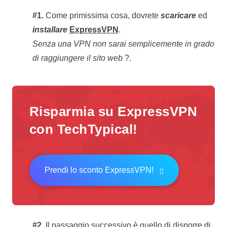
#1.
Come primissima cosa, dovrete
scaricare
ed
installare
ExpressVPN
.
Senza una VPN non sarai semplicemente in grado
di raggiungere il sito web
?.
Risparmia su
ExpressVPN
con
TechTypical
!
Prendi lo sconto ExpressVPN!
#2.
Il passaggio successivo è quello di disporre di