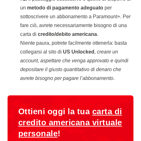
un
metodo di pagamento adeguato
per
sottoscrivere un abbonamento a Paramount+. Per
fare ciò, avrete necessariamente bisogno di una
carta di
credito/debito americana
.
Niente paura, potrete facilmente ottenerla: basta
collegarsi al sito di
US Unlocked
,
creare un
account
,
aspettare che venga approvato e quindi
depositare il giusto quantitativo di denaro che
avrete bisogno per pagare l’abbonamento
.
Ottieni oggi la tua
carta di
credito americana virtuale
personale
!