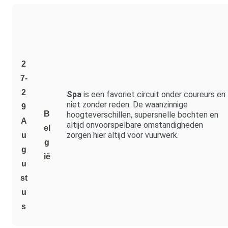
2
7-
2
Spa
is een favoriet circuit onder coureurs en
niet zonder reden. De waanzinnige
9
B
hoogteverschillen, supersnelle bochten en
A
altijd onvoorspelbare omstandigheden
el
zorgen hier altijd voor vuurwerk.
U
g
G
ië
U
St
U
S