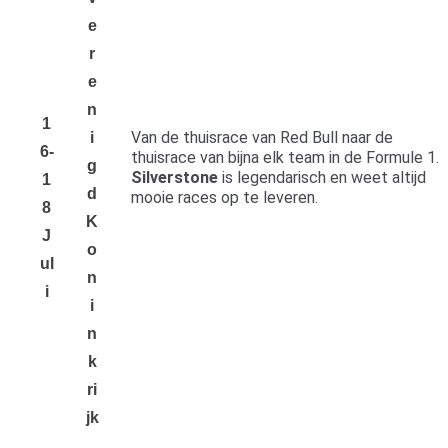
e
r
e
n
1
Van de thuisrace van Red Bull naar de
i
6-
thuisrace van bijna elk team in de Formule 1.
g
Silverstone
is legendarisch en weet altijd
1
d
mooie races op te leveren.
8
K
J
o
Ul
n
I
i
n
k
ri
jk