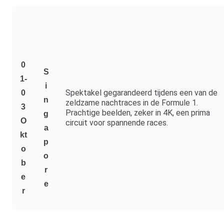
0
S
1-
i
Spektakel gegarandeerd tijdens een van de
0
n
zeldzame nachtraces in de Formule 1.
3
Prachtige beelden, zeker in 4K, een prima
g
O
circuit voor spannende races.
a
Kt
p
O
o
B
r
E
e
R