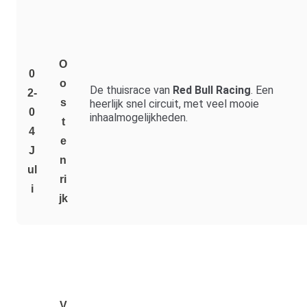
O
0
o
De thuisrace van
Red Bull Racing
. Een
2-
s
heerlijk snel circuit, met veel mooie
0
inhaalmogelijkheden.
t
4
e
J
n
Ul
ri
I
jk
V