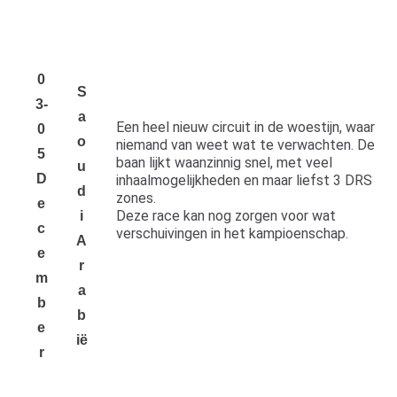
0
S
3-
a
Een heel nieuw circuit in de woestijn, waar
0
o
niemand van weet wat te verwachten. De
5
baan lijkt waanzinnig snel, met veel
u
D
inhaalmogelijkheden en maar liefst 3 DRS
d
zones.
E
Deze race kan nog zorgen voor wat
i
C
verschuivingen in het kampioenschap.
A
E
r
M
a
B
b
E
ië
R