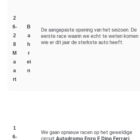
2
6-
B
De aangepaste opening van het seizoen. De
2
a
eerste race waarin we echt te weten komen
wie er dit jaar de sterkste auto heeft.
8
h
M
r
A
ei
A
n
Rt
1
We gaan opnieuw racen op het geweldige
6-
circuit
Autodromo Enzo E Dino Ferrari
,