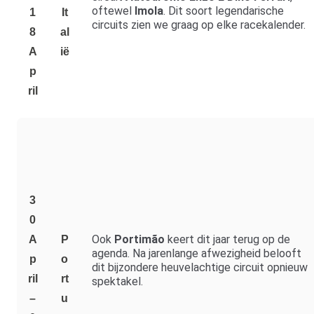
oftewel
Imola
. Dit soort legendarische
1
It
circuits zien we graag op elke racekalender.
8
al
A
ië
P
Ril
3
0
Ook
Portimão
keert dit jaar terug op de
A
P
agenda. Na jarenlange afwezigheid belooft
P
o
dit bijzondere heuvelachtige circuit opnieuw
Ril
rt
spektakel.
–
u