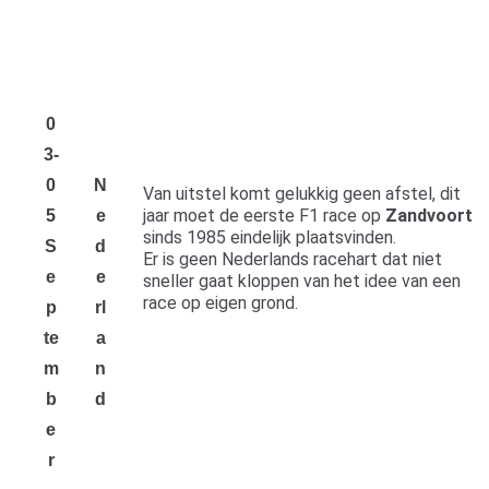
0
3-
0
N
Van uitstel komt gelukkig geen afstel, dit
jaar moet de eerste F1 race op
Zandvoort
5
e
sinds 1985 eindelijk plaatsvinden.
S
d
Er is geen Nederlands racehart dat niet
E
e
sneller gaat kloppen van het idee van een
race op eigen grond.
P
rl
Te
a
M
n
B
d
E
R