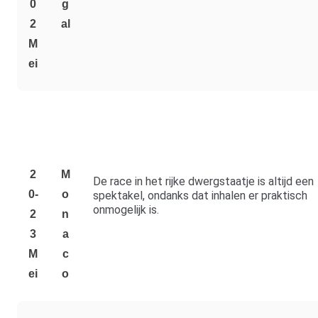
0
g
2
al
M
Ei
2
M
De race in het rijke dwergstaatje is altijd een
0-
o
spektakel, ondanks dat inhalen er praktisch
onmogelijk is.
2
n
3
a
M
c
Ei
o