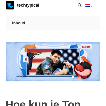
techtypical
Inhoud
Hoe kun je Top