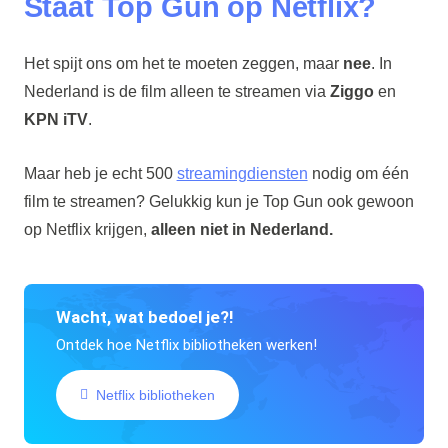
Staat Top Gun op Netflix?
Het spijt ons om het te moeten zeggen, maar
nee
. In
Nederland is de film alleen te streamen via
Ziggo
en
KPN iTV
.
Maar heb je echt 500
streamingdiensten
nodig om één
film te streamen? Gelukkig kun je Top Gun ook gewoon
op Netflix krijgen,
alleen niet in Nederland.
Wacht, wat bedoel je?!
Ontdek hoe Netflix bibliotheken werken!
Netflix bibliotheken