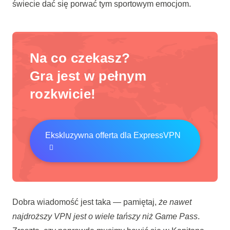
świecie dać się porwać tym sportowym emocjom.
Na co czekasz?
Gra jest w pełnym
rozkwicie!
Ekskluzywna offerta dla ExpressVPN
Dobra wiadomość jest taka — pamiętaj,
że nawet
najdroższy VPN jest o wiele tańszy niż Game Pass
.