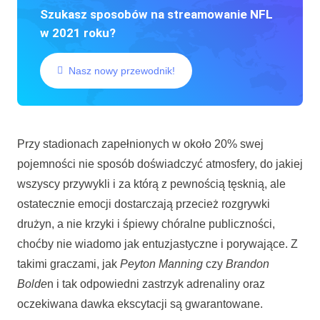
Szukasz sposobów na streamowanie NFL
w 2021 roku?
Nasz nowy przewodnik!
Przy stadionach zapełnionych w około 20% swej
pojemności nie sposób doświadczyć atmosfery, do jakiej
wszyscy przywykli i za którą z pewnością tęsknią, ale
ostatecznie emocji dostarczają przecież rozgrywki
drużyn, a nie krzyki i śpiewy chóralne publiczności,
choćby nie wiadomo jak entuzjastyczne i porywające. Z
takimi graczami, jak
Peyton Manning
czy
Brandon
Bolde
n i tak odpowiedni zastrzyk adrenaliny oraz
oczekiwana dawka ekscytacji są gwarantowane.