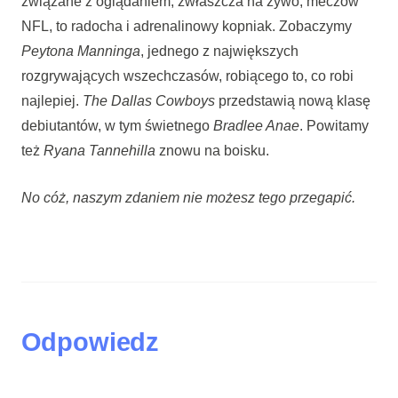
związane z oglądaniem, zwłaszcza na żywo, meczów
NFL, to radocha i adrenalinowy kopniak. Zobaczymy
Peytona Manninga
, jednego z największych
rozgrywających wszechczasów, robiącego to, co robi
najlepiej.
The Dallas Cowboys
przedstawią nową klasę
debiutantów, w tym świetnego
Bradlee Anae
. Powitamy
też
Ryana Tannehilla
znowu na boisku.
No cóż, naszym zdaniem nie możesz tego przegapić.
Odpowiedz