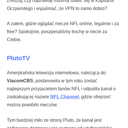
Zresztą, czy naprawdę musimy bawić się w Kapitana
Oczywistego i wyjaśniać, że VPN to samo dobro?
A zatem, gdzie oglądać mecze NFL online, legalnie i za
free? Spokojnie, poszperaliśmy trochę w necie za
Ciebie.
PlutoTV
Amerykańska telewizja internetowa, należąca do
ViacomCBS
, postanowiła w tym roku zostać
najlepszym przyjacielem fanów NFL i odpaliła kanał o
zaskakującej nazwie
NFL Channel
, gdzie obejrzeć
można powtórki meczów.
Tym bardziej miło ze strony Pluto, że kanał jest