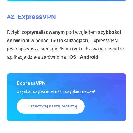
#2.
ExpressVPN
Dzięki
zoptymalizowanym
pod względem
szybkości
serwerom
w ponad
160 lokalizacjach
, ExpressVPN
jest najszybszą siecią VPN na rynku. Łatwa w obsłudze
aplikacja działa zarówno na
iOS
i
Android
.
ExpressVPN
Uzyskaj szybki internet i szybkie mecze!
Przeczytaj naszą recenzję