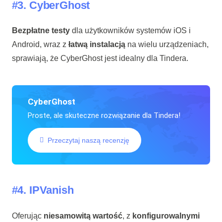
#3.
CyberGhost
Bezpłatne testy
dla użytkowników systemów iOS i
Android, wraz z
łatwą instalacją
na wielu urządzeniach,
sprawiają, że CyberGhost jest idealny dla Tindera.
CyberGhost
Proste, ale skuteczne rozwiązanie dla Tindera!
Przeczytaj naszą recenzję
#4.
IPVanish
Oferując
niesamowitą wartość
, z
konfigurowalnymi