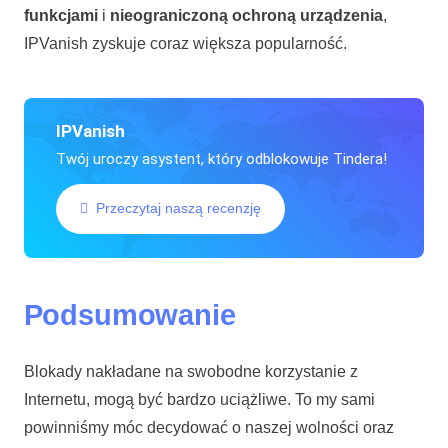
funkcjami
i
nieograniczoną ochroną urządzenia
,
IPVanish zyskuje coraz większa popularność.
IPVanish
Twój uroczy asystent, który odblokowuje Tindera!
Przeczytaj naszą recenzję
Podsumowanie
Blokady nakładane na swobodne korzystanie z
Internetu, mogą być bardzo uciążliwe. To my sami
powinniśmy móc decydować o naszej wolności oraz