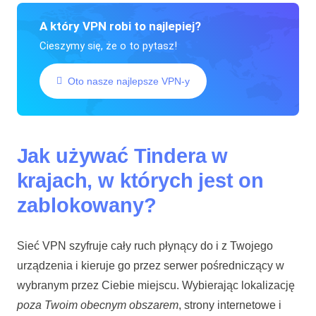
A który VPN robi to najlepiej?
Cieszymy się, że o to pytasz!
Oto nasze najlepsze VPN-y
Jak używać Tindera w
krajach, w których jest on
zablokowany?
Sieć VPN szyfruje cały ruch płynący do i z Twojego
urządzenia i kieruje go przez serwer pośredniczący w
wybranym przez Ciebie miejscu. Wybierając lokalizację
poza Twoim obecnym obszarem
, strony internetowe i